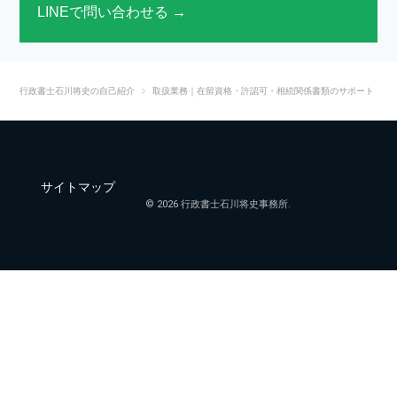
LINEで問い合わせる
→
行政書士石川将史の自己紹介
取扱業務｜在留資格・許認可・相続関係書類のサポート
サイトマップ
© 2026 行政書士石川将史事務所.