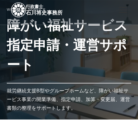
行政書士
m
WELFARE SERVICE
石川将史事務所
障がい福祉サービス
指定申請・運営サポ
ート
就労継続支援B型やグループホームなど、障がい福祉サ
ービス事業の開業準備、指定申請、加算・変更届、運営
書類の整理をサポートします。