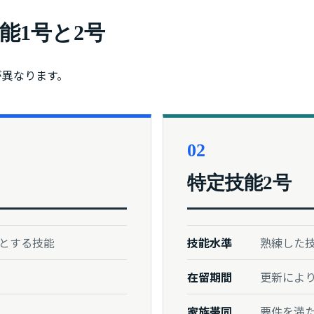
能1号と2号
が異なります。
02
特定技能2号
とする技能
技能水準
熟練した
在留期間
更新によ
家族帯同
要件を満